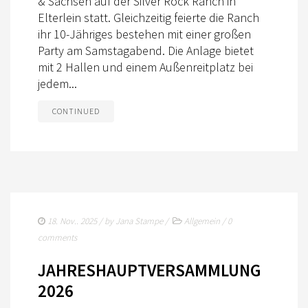
& Sachsen auf der Silver Rock Ranch in
EWU
Elterlein statt. Gleichzeitig feierte die Ranch
ihr 10-Jähriges bestehen mit einer großen
VORSTAND THÜRINGEN
Party am Samstagabend. Die Anlage bietet
mit 2 Hallen und einem Außenreitplatz bei
TRAINER IN THÜRINGEN
jedem...
RANCHES IN THÜRINGEN
CONTINUED
AUSSCHREIBUNGEN
DOWNLOAD
SPONSOREN
ONLINESHOP
18. Nov.. 2025
/ by
Jana Stampe
/
Allgemein
/
0
comments
EWU BUND
JAHRESHAUPTVERSAMMLUNG
LANDESVERBÄNDE
2026
MITGLIED WERDEN