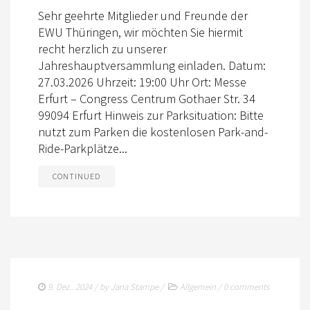
Sehr geehrte Mitglieder und Freunde der
SATZUNG/RECHTSORDNUNG
EWU Thüringen, wir möchten Sie hiermit
TURNIERSPORT
recht herzlich zu unserer
Jahreshauptversammlung einladen. Datum:
THÜRINGEN TROPHY
27.03.2026 Uhrzeit: 19:00 Uhr Ort: Messe
Erfurt – Congress Centrum Gothaer Str. 34
JUNGPFERDEPROGRAMM
99094 Erfurt Hinweis zur Parksituation: Bitte
TURNIERFACHLEUTE
nutzt zum Parken die kostenlosen Park-and-
Ride-Parkplätze...
FAQ TURNIERE
CONTINUED
JUGEND
KIDS CLUB
FREIZEIT
AUSBILDUNG
9. Dez.. 2024
/ by
Jana Stampe
/
Allgemein
/
0 comments
WESTERN-REITABZEICHEN