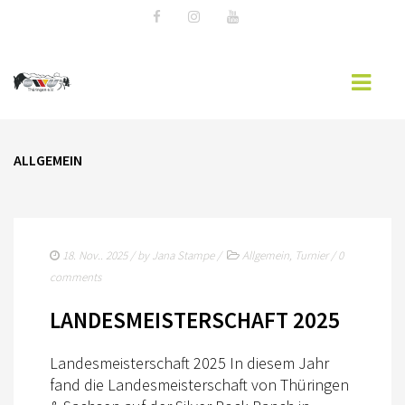
ALLGEMEIN
AKTUELLES
EWU BLOG
TERMINE
18. Nov.. 2025
/ by
Jana Stampe
/
Allgemein
,
Turnier
/
0
WESTERNREITER ONLINE
comments
REGELBUCH & PATTERNBOOK
LANDESMEISTERSCHAFT 2025
DOKUMENTE & ORDNUNGEN
Landesmeisterschaft 2025 In diesem Jahr
fand die Landesmeisterschaft von Thüringen
WESTERNREITEN