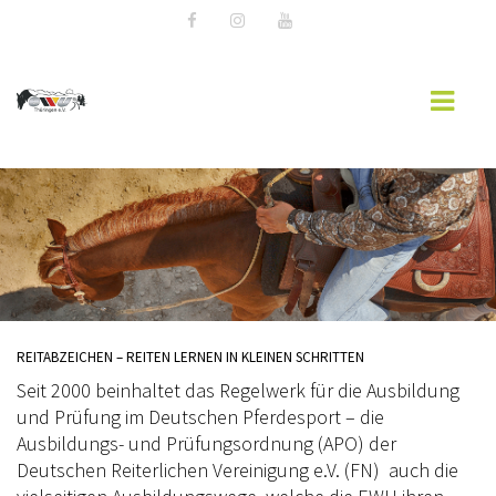
AKTUELLES
EWU BLOG
TERMINE
WESTERNREITER ONLINE
REITABZEICHEN – REITEN LERNEN IN KLEINEN SCHRITTEN
REGELBUCH & PATTERNBOOK
Seit 2000 beinhaltet das Regelwerk für die Ausbildung
und Prüfung im Deutschen Pferdesport – die
DOKUMENTE & ORDNUNGEN
Ausbildungs- und Prüfungsordnung (APO) der
Deutschen Reiterlichen Vereinigung e.V. (FN) auch die
WESTERNREITEN