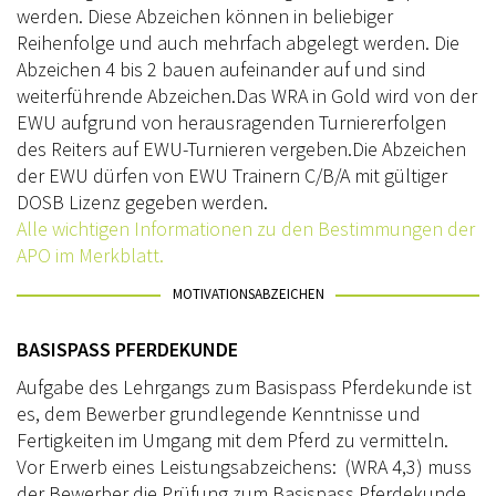
werden. Diese Abzeichen können in beliebiger
SATZUNG/RECHTSORDNUNG
Reihenfolge und auch mehrfach abgelegt werden. Die
Abzeichen 4 bis 2 bauen aufeinander auf und sind
TURNIERSPORT
weiterführende Abzeichen.Das WRA in Gold wird von der
THÜRINGEN TROPHY
EWU aufgrund von herausragenden Turniererfolgen
des Reiters auf EWU-Turnieren vergeben.Die Abzeichen
JUNGPFERDEPROGRAMM
der EWU dürfen von EWU Trainern C/B/A mit gültiger
DOSB Lizenz gegeben werden.
TURNIERFACHLEUTE
Alle wichtigen Informationen zu den Bestimmungen der
APO im Merkblatt.
FAQ TURNIERE
MOTIVATIONSABZEICHEN
JUGEND
KIDS CLUB
BASISPASS PFERDEKUNDE
Aufgabe des Lehrgangs zum Basispass Pferdekunde ist
FREIZEIT
es, dem Bewerber grundlegende Kenntnisse und
AUSBILDUNG
Fertigkeiten im Umgang mit dem Pferd zu vermitteln.
Vor Erwerb eines Leistungsabzeichens: (WRA 4,3) muss
WESTERN-REITABZEICHEN
der Bewerber die Prüfung zum Basispass Pferdekunde