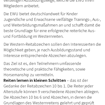
vielseitigen Ausbildungswege, welche die EWU ihren
EWU
Mitgliedern anbietet.
Die EWU bietet deutschlandweit für Kinder
VORSTAND THÜRINGEN
Jugendliche und Erwachsene vielfältige Trainings-, Aus-,
TRAINER IN THÜRINGEN
und Weiterbildungsmaßahmen an und schafft damit die
beste Grundlage für eine erfolgreiche reiterliche Aus-
RANCHES IN THÜRINGEN
und Fortbildung im Westernreiten.
AUSSCHREIBUNGEN
Die Western-Reitabzeichen sollen den Interessierten die
Möglichkeit geben, je nach Ausbildungsstand und
DOWNLOAD
Interesse entsprechende Abzeichen abzulegen.
SPONSOREN
Das Ziel ist es, den Teilnehmern umfassende
theoretische und praktische Fähigkeiten, sowie
ONLINESHOP
Horsemanship zu vermitteln.
Reiten lernen in kleinen Schritten
– das ist der
EWU BUND
Gedanke der Reitabzeichen 10 bis 1. Die Reiter jeder
Altersstufe können 9 verschiedene Abzeichen ablegen.
LANDESVERBÄNDE
Die Abzeichen 10 bis 6 sind Abzeichen, in denen die
MITGLIED WERDEN
Grundlagen des Westernreitens gelehrt und geprüft