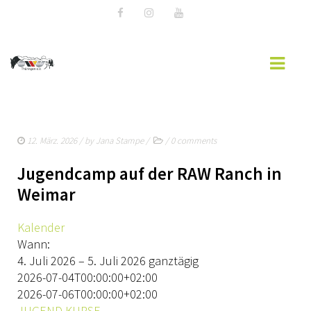
AKTUELLES
12. März. 2026
/ by
Jana Stampe
/
/
0 comments
EWU BLOG
Jugendcamp auf der RAW Ranch in
TERMINE
Weimar
WESTERNREITER ONLINE
Kalender
REGELBUCH & PATTERNBOOK
Wann:
4. Juli 2026 – 5. Juli 2026
ganztägig
DOKUMENTE & ORDNUNGEN
2026-07-04T00:00:00+02:00
2026-07-06T00:00:00+02:00
WESTERNREITEN
JUGEND
KURSE