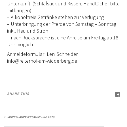
Unterkunft. (Schlafsack und Kissen, Handtücher bitte
SATZUNG/RECHTSORDNUNG
mitbringen)
– Alkoholfreie Getränke stehen zur Verfügung
TURNIERSPORT
– Unterbringung der Pferde von Samstag – Sonntag
THÜRINGEN TROPHY
inkl. Heu und Stroh
– nach Rücksprache ist eine Anreise am Freitag ab 18
JUNGPFERDEPROGRAMM
Uhr möglich.
TURNIERFACHLEUTE
Anmeldeformular: Leni Schneider
info@reiterhof-am-widderberg.de
FAQ TURNIERE
JUGEND
KIDS CLUB
SHARE THIS
FREIZEIT
AUSBILDUNG
JAHRESHAUPTVERSAMMLUNG 2026
WESTERN-REITABZEICHEN