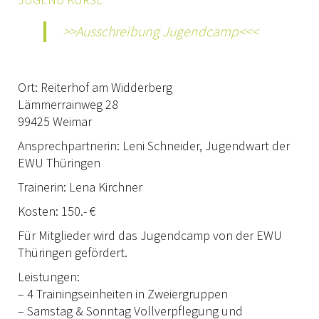
EWU
>>Ausschreibung Jugendcamp<<<
VORSTAND THÜRINGEN
TRAINER IN THÜRINGEN
Ort: Reiterhof am Widderberg
RANCHES IN THÜRINGEN
Lämmerrainweg 28
99425 Weimar
AUSSCHREIBUNGEN
Ansprechpartnerin: Leni Schneider, Jugendwart der
DOWNLOAD
EWU Thüringen
Trainerin: Lena Kirchner
SPONSOREN
Kosten: 150.- €
ONLINESHOP
Für Mitglieder wird das Jugendcamp von der EWU
EWU BUND
Thüringen gefördert.
Leistungen:
LANDESVERBÄNDE
– 4 Trainingseinheiten in Zweiergruppen
MITGLIED WERDEN
– Samstag & Sonntag Vollverpflegung und